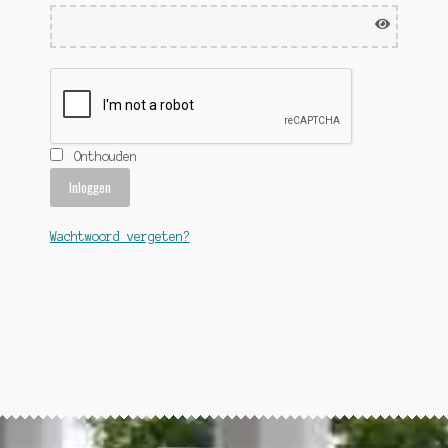
Gratis Verzending.
Linkpartners
Mijn account
Pulled Pork BBQ
Onthouden
Referenties BBQ Smoker
Inloggen
Rookoven Recepten
Wachtwoord vergeten?
Spareribs Smoker met Honing
Winkelmand