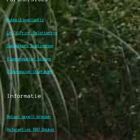
Bubbeltjesplastic
En-Of-Print Belettering
Dakdekkers Doetinchem
Vlaggenmasten Arnhem
Glasmozaïek Goud Ader
Informatie
Betaal mogelijkheden
Referenties BBQ Smoker