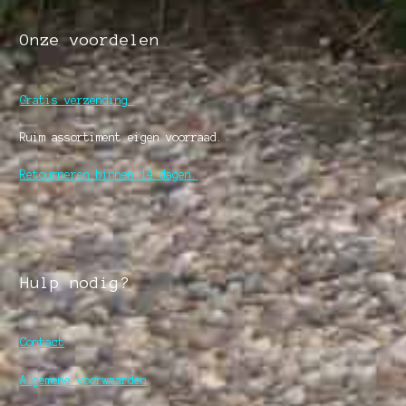
Onze voordelen
Gratis verzending.
Ruim assortiment eigen voorraad.
Retourneren binnen 14 dagen.
Hulp nodig?
Contact
Algemene voorwaarden