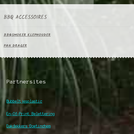
BBQ ACCESSOIRES
BBQSMOKER KLEPHOUDER
PAN DRAGER
Partnersites
Bubbeltjesplastic
En-Of-Print Belettering
Dakdekkers Doetinchem