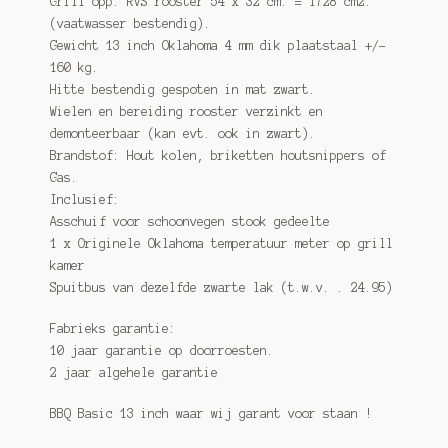
Grill opp. RVS rooster 54 x 32 cm. = 1728 cm2.
(vaatwasser bestendig).
Gewicht 13 inch Oklahoma 4 mm dik plaatstaal +/-
160 kg.
Hitte bestendig gespoten in mat zwart.
Wielen en bereiding rooster verzinkt en
demonteerbaar (kan evt. ook in zwart).
Brandstof: Hout kolen, briketten houtsnippers of
Gas.
Inclusief:
Asschuif voor schoonvegen stook gedeelte
1 x Originele Oklahoma temperatuur meter op grill
kamer
Spuitbus van dezelfde zwarte lak (t.w.v. . 24.95)
Fabrieks garantie:
10 jaar garantie op doorroesten.
2 jaar algehele garantie
BBQ Basic 13 inch waar wij garant voor staan !