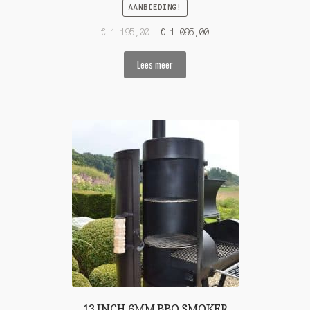
AANBIEDING!
€
1.195,00
€
1.095,00
Lees meer
13 INCH 6MM BBQ SMOKER