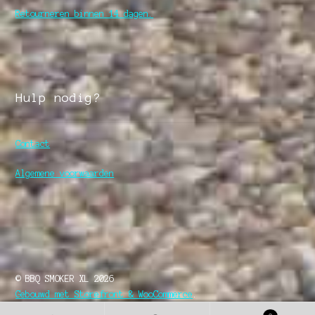
Retourneren binnen 14 dagen.
Hulp nodig?
Contact
Algemene voorwaarden
© BBQ SMOKER XL 2026
Gebouwd met Storefront & WooCommerce
.