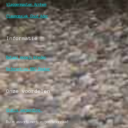
Vlaggenmasten Arnhem
Glasmozaïek Goud Ader
Informatie
Betaal mogelijkheden
Referenties BBQ Smoker
Onze voordelen
Gratis verzending.
Ruim assortiment eigen voorraad.