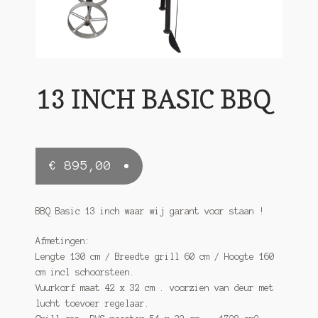
Gratis Verzending.
Linkpartners
Mijn account
13 INCH BASIC BBQ
Pulled Pork BBQ
Referenties BBQ Smoker
Rookoven Recepten
€
895,00
Spareribs Smoker met Honing
BBQ Basic 13 inch waar wij garant voor staan !
Winkelmand
Afmetingen:
Lengte 130 cm / Breedte grill 60 cm / Hoogte 160
cm incl schoorsteen.
Vuurkorf maat 42 x 32 cm . voorzien van deur met
lucht toevoer regelaar.